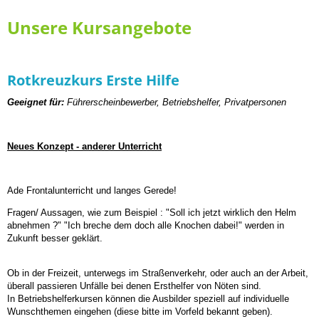
Unsere Kursangebote
Rotkreuzkurs Erste Hilfe
Geeignet
f
ür:
Führerscheinbewerber, Betriebshelfer, Privatpersonen
Neues Konzept - anderer Unterricht
Ade Frontalunterricht und langes Gerede!
Fragen/ Aussagen, wie zum Beispiel : "Soll ich jetzt wirklich den Helm
abnehmen ?" "Ich breche dem doch alle Knochen dabei!" werden in
Zukunft besser geklärt.
Ob in der Freizeit, un
terwegs im Straßenverkehr, oder auch an der Arbeit,
überall passieren Unfälle bei denen Ersthelfer von Nöten sind.
In Betriebshelferkursen können die Ausbilder speziell auf individuelle
Wunschthemen eingehen (diese bitte im Vorfeld bekannt geben).