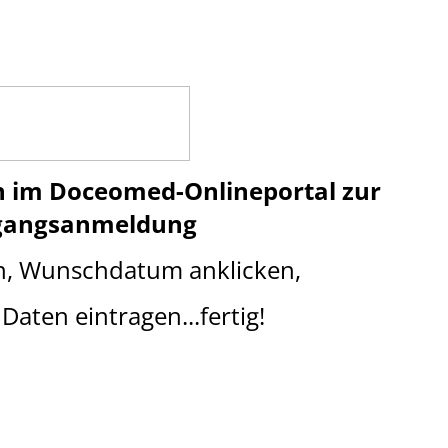
n im Doceomed-Onlineportal
z
ur
gangsanmeldung
n, Wunschdatum anklicken,
Daten eintragen...fertig!