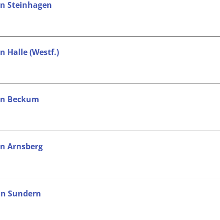
in Steinhagen
n Halle (Westf.)
 in Beckum
in Arnsberg
 in Sundern