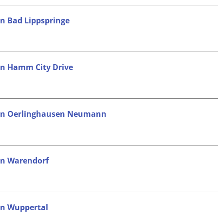
in Bad Lippspringe
 in Hamm City Drive
r in Oerlinghausen Neumann
 in Warendorf
 in Wuppertal