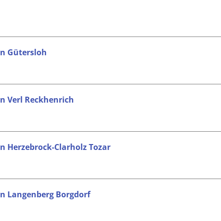
in Gütersloh
in Verl Reckhenrich
in Herzebrock-Clarholz Tozar
 in Langenberg Borgdorf