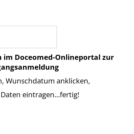
n im Doceomed-Onlineportal
z
ur
gangsanmeldung
n, Wunschdatum anklicken,
Daten eintragen...fertig!