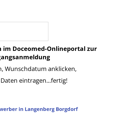
n im Doceomed-Onlineportal
z
ur
gangsanmeldung
n, Wunschdatum anklicken,
Daten eintragen...fertig!
ewerber in Langenberg Borgdorf