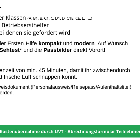
.
er
Klassen
(A, B1, B, C1, C, D1, D, C1E, CE, L, T...)
 Betriebsersthelfer
bei denen sie gefordert wird
er Ersten-Hilfe
kompakt
und
modern
. A
uf Wunsch
Sehtest
* und die
Passbilder
direkt Vorort
!
enzeit von min. 45 Minuten, damit ihr zwischendurch
d frische Luft schnappen könnt.
weisdokument (Personalausweis/Reisepass/Aufenthaltstitel)
werden.
Kostenübernahme durch UVT - Abrechnungsformular Teilnehme