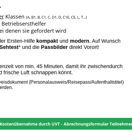
.
er
Klassen
(A, B1, B, C1, C, D1, D, C1E, CE, L, T...)
 Betriebsersthelfer
bei denen sie gefordert wird
er Ersten-Hilfe
kompakt
und
modern
. A
uf Wunsch
Sehtest
* und die
Passbilder
direkt Vorort
!
enzeit von min. 45 Minuten, damit ihr zwischendurch
d frische Luft schnappen könnt.
weisdokument (Personalausweis/Reisepass/Aufenthaltstitel)
werden.
Kostenübernahme durch UVT - Abrechnungsformular Teilnehme