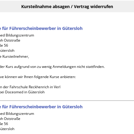
Kursteilnahme absagen / Vertrag widerrufen
fe für Führerscheinbewerber in Gütersloh
d Bildungszentrum 
oh Oststraße

e 56

e Kursteilnehmer,

der Kurs aufgrund von zu wenig Anmeldungen nicht stattfinden. 

ive können wir Ihnen folgende Kurse anbieten:

n der Fahrschule Reckhenrich in Verl

bei Doceomed in Gütersloh
fe für Führerscheinbewerber in Gütersloh
d Bildungszentrum 
oh Oststraße

e 56
