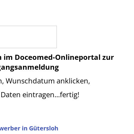
n im Doceomed-Onlineportal
z
ur
gangsanmeldung
n, Wunschdatum anklicken,
Daten eintragen...fertig!
ewerber in Gütersloh