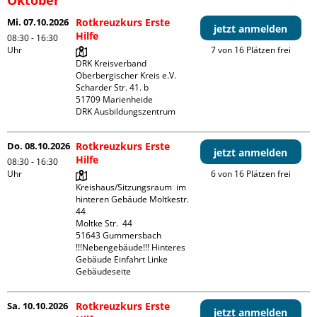
Mi. 07.10.2026
Rotkreuzkurs Erste
jetzt anmelden
Hilfe
08:30 - 16:30
Uhr
7 von 16 Plätzen frei
DRK Kreisverband 
Oberbergischer Kreis e.V.

Scharder Str. 41. b

51709 Marienheide

DRK Ausbildungszentrum
Do. 08.10.2026
Rotkreuzkurs Erste
jetzt anmelden
Hilfe
08:30 - 16:30
Uhr
6 von 16 Plätzen frei
Kreishaus/Sitzungsraum  im 
hinteren Gebäude Moltkestr. 
44

Moltke Str.  44

51643 Gummersbach

!!!Nebengebäude!!! Hinteres 
Gebäude Einfahrt Linke 
Gebäudeseite 
Sa. 10.10.2026
Rotkreuzkurs Erste
jetzt anmelden