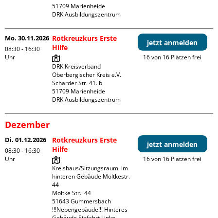
51709 Marienheide

DRK Ausbildungszentrum
Mo. 30.11.2026
Rotkreuzkurs Erste
jetzt anmelden
Hilfe
08:30 - 16:30
Uhr
16 von 16 Plätzen frei
DRK Kreisverband 
Oberbergischer Kreis e.V.

Scharder Str. 41. b

51709 Marienheide

DRK Ausbildungszentrum
Dezember
Di. 01.12.2026
Rotkreuzkurs Erste
jetzt anmelden
Hilfe
08:30 - 16:30
Uhr
16 von 16 Plätzen frei
Kreishaus/Sitzungsraum  im 
hinteren Gebäude Moltkestr. 
44

Moltke Str.  44

51643 Gummersbach

!!!Nebengebäude!!! Hinteres 
Gebäude Einfahrt Linke 