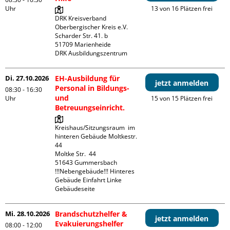
Uhr
13 von 16 Plätzen frei
DRK Kreisverband 
Oberbergischer Kreis e.V.

Scharder Str. 41. b

51709 Marienheide

DRK Ausbildungszentrum
Di. 27.10.2026
EH-Ausbildung für
jetzt anmelden
Personal in Bildungs-
08:30 - 16:30
und
Uhr
15 von 15 Plätzen frei
Betreuungseinricht.
Kreishaus/Sitzungsraum  im 
hinteren Gebäude Moltkestr. 
44

Moltke Str.  44

51643 Gummersbach

!!!Nebengebäude!!! Hinteres 
Gebäude Einfahrt Linke 
Gebäudeseite 
Mi. 28.10.2026
Brandschutzhelfer &
jetzt anmelden
Evakuierungshelfer
08:00 - 12:00