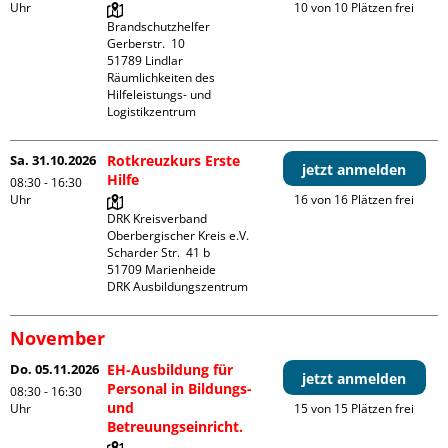
Uhr
10 von 10 Plätzen frei
Brandschutzhelfer

Gerberstr.  10

51789 Lindlar

Räumlichkeiten des 
Hilfeleistungs- und 
Logistikzentrum
Sa. 31.10.2026
Rotkreuzkurs Erste
jetzt anmelden
Hilfe
08:30 - 16:30
Uhr
16 von 16 Plätzen frei
DRK Kreisverband 
Oberbergischer Kreis e.V.

Scharder Str.  41 b

51709 Marienheide

DRK Ausbildungszentrum
November
Do. 05.11.2026
EH-Ausbildung für
jetzt anmelden
Personal in Bildungs-
08:30 - 16:30
und
Uhr
15 von 15 Plätzen frei
Betreuungseinricht.