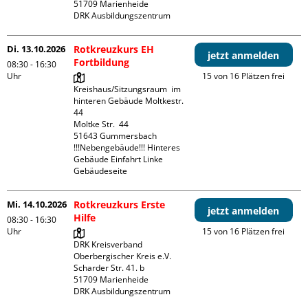
51709 Marienheide

DRK Ausbildungszentrum
Di. 13.10.2026
Rotkreuzkurs EH
jetzt anmelden
Fortbildung
08:30 - 16:30
Uhr
15 von 16 Plätzen frei
Kreishaus/Sitzungsraum  im 
hinteren Gebäude Moltkestr. 
44

Moltke Str.  44

51643 Gummersbach

!!!Nebengebäude!!! Hinteres 
Gebäude Einfahrt Linke 
Gebäudeseite 
Mi. 14.10.2026
Rotkreuzkurs Erste
jetzt anmelden
Hilfe
08:30 - 16:30
Uhr
15 von 16 Plätzen frei
DRK Kreisverband 
Oberbergischer Kreis e.V.

Scharder Str. 41. b

51709 Marienheide

DRK Ausbildungszentrum