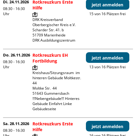
Di. 24.11.2026
Rotkreuzkurs Erste
jetzt anmelden
Hilfe
08:30 - 16:30
Uhr
15 von 16 Plätzen frei
DRK Kreisverband 
Oberbergischer Kreis e.V.

Scharder Str. 41. b

51709 Marienheide

DRK Ausbildungszentrum
Do. 26.11.2026
Rotkreuzkurs EH
jetzt anmelden
Fortbildung
08:30 - 16:30
Uhr
13 von 16 Plätzen frei
Kreishaus/Sitzungsraum  im 
hinteren Gebäude Moltkestr. 
44

Moltke Str.  44

51643 Gummersbach

!!!Nebengebäude!!! Hinteres 
Gebäude Einfahrt Linke 
Gebäudeseite 
Sa. 28.11.2026
Rotkreuzkurs Erste
jetzt anmelden
Hilfe
08:30 - 16:30
Uhr
16 von 16 Plätzen frei