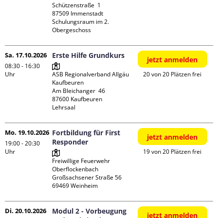
Schützenstraße  1

87509 Immenstadt

Schulungsraum im 2. 
Obergeschoss
Sa. 17.10.2026
Erste Hilfe Grundkurs
jetzt anmelden
08:30 - 16:30
Uhr
ASB Regionalverband Allgäu 
20 von 20 Plätzen frei
Kaufbeuren

Am Bleichanger  46

87600 Kaufbeuren

Lehrsaal
Mo. 19.10.2026
Fortbildung für First
jetzt anmelden
Responder
19:00 - 20:30
Uhr
19 von 20 Plätzen frei
Freiwillige Feuerwehr 
Oberflockenbach

Großsachsener Straße 56

Di. 20.10.2026
Modul 2 - Vorbeugung
jetzt anmelden