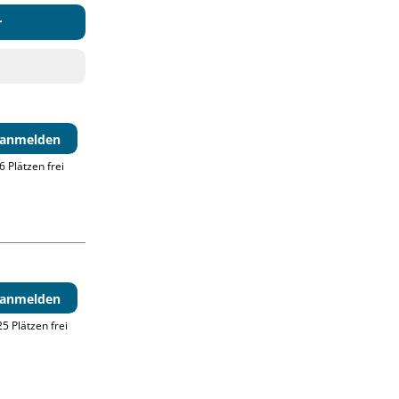
r
t anmelden
6 Plätzen frei
t anmelden
5 Plätzen frei