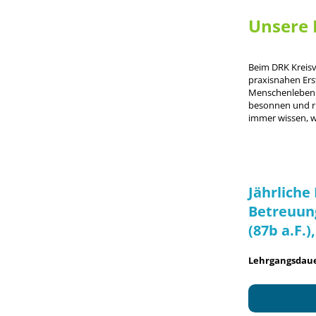
Unsere 
Beim DRK Kreisve
praxisnahen Ers
Menschenleben re
besonnen und ru
immer wissen, 
Jährliche 
Betreuung
(87b a.F.)
Lehrgangsdaue