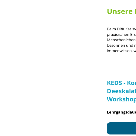
Unsere 
Beim DRK Kreisve
praxisnahen Ers
Menschenleben re
besonnen und ru
immer wissen, 
KEDS - Ko
Deeskalat
Worksho
Lehrgangsdaue