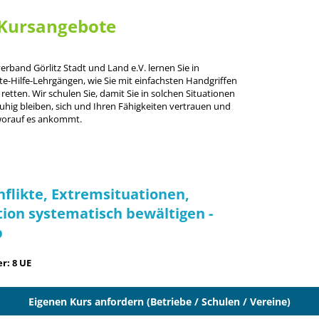
Kursangebote
rband Görlitz Stadt und Land e.V. lernen Sie in
te-Hilfe-Lehrgängen, wie Sie mit einfachsten Handgriffen
tten. Wir schulen Sie, damit Sie in solchen Situationen
hig bleiben, sich und Ihren Fähigkeiten vertrauen und
worauf es ankommt.
nflikte, Extremsituationen,
ion systematisch bewältigen -
p
r: 8 UE
Eigenen Kurs anfordern (Betriebe / Schulen / Vereine)