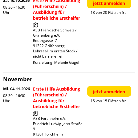
Sa. 10.10.2026
Erste Hilfe Ausbildung
jetzt anmelden
(Führerschein) /
08:30 - 16:30
Ausbildung für
Uhr
18 von 20 Plätzen frei
betriebliche Ersthelfer
ASB Fränkische Schweiz / 
Gräfenberg e.V.

Reuthgasse  7

91322 Gräfenberg

Lehrsaal im ersten Stock / 
nicht barrierefrei
Kursleitung:
Melanie Gügel
November
Mi. 04.11.2026
Erste Hilfe Ausbildung
jetzt anmelden
(Führerschein) /
08:30 - 16:30
Ausbildung für
Uhr
15 von 15 Plätzen frei
betriebliche Ersthelfer
ASB Forchheim e.V.

Friedrich-Ludwig-Jahn-Straße  
9

91301 Forchheim
