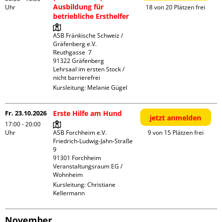
Ausbildung für
Uhr
18 von 20 Plätzen frei
betriebliche Ersthelfer
ASB Fränkische Schweiz / 
Gräfenberg e.V.

Reuthgasse  7

91322 Gräfenberg

Lehrsaal im ersten Stock / 
nicht barrierefrei
Kursleitung:
Melanie Gügel
Fr. 23.10.2026
Erste Hilfe am Hund
jetzt anmelden
17:00 - 20:00
Uhr
ASB Forchheim e.V.

9 von 15 Plätzen frei
Friedrich-Ludwig-Jahn-Straße  
9

91301 Forchheim

Veranstaltungsraum EG / 
Wohnheim
Kursleitung:
Christiane
Kellermann
November