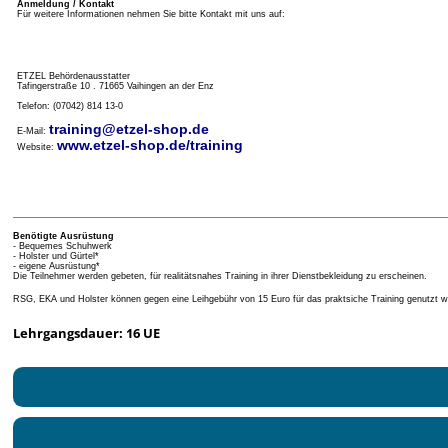
Anmeldung / Kontakt
Für weitere Informationen nehmen Sie bitte Kontakt mit uns auf:
ETZEL Behördenausstatter
Tafingerstraße 10 . 71665 Vaihingen an der Enz
Telefon: (07042) 814 13-0
training@etzel-shop.de
E-Mail:
www.etzel-shop.de/training
Website:
Benötigte Ausrüstung
- Bequemes Schuhwerk
- Holster und Gürtel*
- eigene Ausrüstung*
Die Teilnehmer werden gebeten, für realitätsnahes Training in ihrer Dienstbekleidung zu erscheinen.
RSG, EKA und Holster können gegen eine Leihgebühr von 15 Euro für das praktsiche Training genutzt w
Lehrgangsdauer: 16 UE