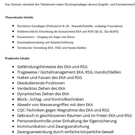
Das Seminar vermittelt den Teilnehmern neben Rechtsgrundlagen diverse Eingriffs- und Festnahmetechn
Theoretische Inhalte
Rechtliche Grundlagen (Polizeirecht B.-W., Notwehr/Nothilfe, vorläufige Festnahme)
Waffenrechtliche Einordnung der Einsatzmittel EKA und RSG (§§ 42, 42a WaffG)
Einsatzstress - Umgang mit Angst und Stress
Deeskalationstraining und Gesprächsführung
Technischer Vorstellung EKA, RSG und Handschließen
Praktische Inhalte
Gefährdungshinweise des EKA und RSG
Trageweise / Gürtelmanagement EKA, RSG, Handschließen
Halten und Fassen des EKA und RSG
Deeskalierende Positionen
Verdecktes Ziehen des EKA
Dynamisches Ziehen des EKA
Block-, Schlag- und Kontrolltechniken
Abwehr von Messerangriffen mit dem EKA
CQC-Techniken gegen Wegnahme des EKA und RSG
Gebrauch in geschlossenen Räumen und im Freien EKA und RSG
Personenkontrolle unter Einhaltung der Eigensicherung
Kommunikation und Zwangsandrohung
Zwangsanwendung durch einfache körperliche Gewalt