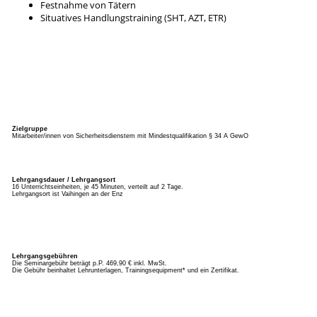
Festnahme von Tätern
Situatives Handlungstraining (SHT, AZT, ETR)
Zielgruppe
Mitarbeiter/innen von Sicherheitsdienstem mit Mindestqualifikation § 34 A GewO
Lehrgangsdauer / Lehrgangsort
16 Unterrichtseinheiten, je 45 Minuten, verteilt auf 2 Tage.
Lehrgangsort ist Vaihingen an der Enz
Lehrgangsgebühren
Die Seminargebühr beträgt p.P. 469,90 € inkl. MwSt.
Die Gebühr beinhaltet Lehrunterlagen, Trainingsequipment* und ein Zertifikat.