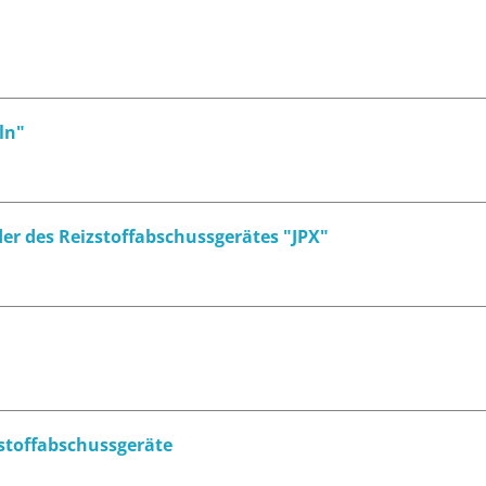
ln"
er des Reizstoffabschussgerätes "JPX"
zstoffabschussgeräte