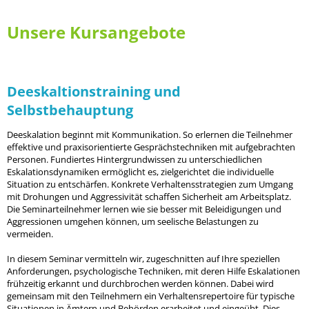
Unsere Kursangebote
Deeskaltionstraining und
Selbstbehauptung
Deeskalation beginnt mit Kommunikation. So erlernen die Teilnehmer
effektive und praxisorientierte Gesprächstechniken mit aufgebrachten
Personen. Fundiertes Hintergrundwissen zu unterschiedlichen
Eskalationsdynamiken ermöglicht es, zielgerichtet die individuelle
Situation zu entschärfen. Konkrete Verhaltensstrategien zum Umgang
mit Drohungen und Aggressivität schaffen Sicherheit am Arbeitsplatz.
Die Seminarteilnehmer lernen wie sie besser mit Beleidigungen und
Aggressionen umgehen können, um seelische Belastungen zu
vermeiden.
In diesem Seminar vermitteln wir, zugeschnitten auf Ihre speziellen
Anforderungen, psychologische Techniken, mit deren Hilfe Eskalationen
frühzeitig erkannt und durchbrochen werden können. Dabei wird
gemeinsam mit den Teilnehmern ein Verhaltensrepertoire für typische
Situationen in Ämtern und Behörden erarbeitet und eingeübt. Dies