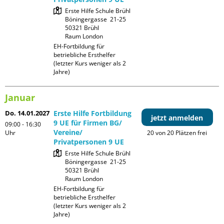
Erste Hilfe Schule Brühl

Böningergasse  21-25

50321 Brühl

Raum London
EH-Fortbildung für 
betriebliche Ersthelfer 
(letzter Kurs weniger als 2 
Jahre)
Januar
Do. 14.01.2027
Erste Hilfe Fortbildung
jetzt anmelden
9 UE für Firmen BG/
09:00 - 16:30
Vereine/
Uhr
20 von 20 Plätzen frei
Privatpersonen 9 UE
Erste Hilfe Schule Brühl

Böningergasse  21-25

50321 Brühl

Raum London
EH-Fortbildung für 
betriebliche Ersthelfer 
(letzter Kurs weniger als 2 
Jahre)