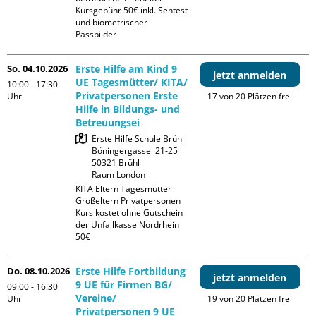
Kursgebühr 50€ inkl. Sehtest 
und biometrischer 
Passbilder
So. 04.10.2026
Erste Hilfe am Kind 9
jetzt anmelden
UE Tagesmütter/ KITA/
10:00 - 17:30
Privatpersonen Erste
Uhr
17 von 20 Plätzen frei
Hilfe in Bildungs- und
Betreuungsei
Erste Hilfe Schule Brühl

Böningergasse  21-25

50321 Brühl

Raum London
KITA Eltern Tagesmütter 
Großeltern Privatpersonen

Kurs kostet ohne Gutschein 
der Unfallkasse Nordrhein 
50€
Do. 08.10.2026
Erste Hilfe Fortbildung
jetzt anmelden
9 UE für Firmen BG/
09:00 - 16:30
Vereine/
Uhr
19 von 20 Plätzen frei
Privatpersonen 9 UE