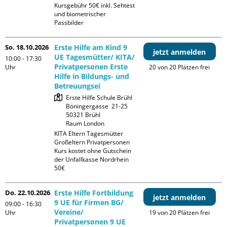
Kursgebühr 50€ inkl. Sehtest 
und biometrischer 
Passbilder
So. 18.10.2026
Erste Hilfe am Kind 9
jetzt anmelden
UE Tagesmütter/ KITA/
10:00 - 17:30
Privatpersonen Erste
Uhr
20 von 20 Plätzen frei
Hilfe in Bildungs- und
Betreuungsei
Erste Hilfe Schule Brühl

Böningergasse  21-25

50321 Brühl

Raum London
KITA Eltern Tagesmütter 
Großeltern Privatpersonen

Kurs kostet ohne Gutschein 
der Unfallkasse Nordrhein 
50€
Do. 22.10.2026
Erste Hilfe Fortbildung
jetzt anmelden
9 UE für Firmen BG/
09:00 - 16:30
Vereine/
Uhr
19 von 20 Plätzen frei
Privatpersonen 9 UE