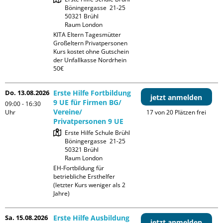
Böningergasse  21-25

50321 Brühl

Raum London
KITA Eltern Tagesmütter 
Großeltern Privatpersonen

Kurs kostet ohne Gutschein 
der Unfallkasse Nordrhein 
50€
Do. 13.08.2026
Erste Hilfe Fortbildung
jetzt anmelden
9 UE für Firmen BG/
09:00 - 16:30
Vereine/
Uhr
17 von 20 Plätzen frei
Privatpersonen 9 UE
Erste Hilfe Schule Brühl

Böningergasse  21-25

50321 Brühl

Raum London
EH-Fortbildung für 
betriebliche Ersthelfer 
(letzter Kurs weniger als 2 
Jahre)
Sa. 15.08.2026
Erste Hilfe Ausbildung
jetzt anmelden