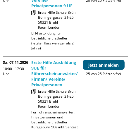
Vereine/
Uhr
20 von 20 Plätzen frei
Privatpersonen 9 UE
Erste Hilfe Schule Brühl

Böningergasse  21-25

50321 Brühl

Raum London
EH-Fortbildung für 
betriebliche Ersthelfer 
(letzter Kurs weniger als 2 
Jahre)
Sa. 07.11.2026
Erste Hilfe Ausbildung
jetzt anmelden
9UE für
10:00 - 17:30
Führerscheinanwärter/
Uhr
25 von 25 Plätzen frei
Firmen/ Vereine/
Privatpersonen
Erste Hilfe Schule Brühl

Böningergasse  21-25

50321 Brühl

Raum London
Für Führerscheinanwärter, 
Privatpersonen und 
betriebliche Ersthelfer

Kursgebühr 50€ inkl. Sehtest 