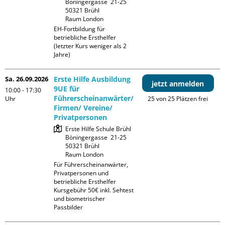
Böningergasse  21-25

50321 Brühl

Raum London
EH-Fortbildung für 
betriebliche Ersthelfer 
(letzter Kurs weniger als 2 
Jahre)
Sa. 26.09.2026
Erste Hilfe Ausbildung
jetzt anmelden
9UE für
10:00 - 17:30
Führerscheinanwärter/
Uhr
25 von 25 Plätzen frei
Firmen/ Vereine/
Privatpersonen
Erste Hilfe Schule Brühl

Böningergasse  21-25

50321 Brühl

Raum London
Für Führerscheinanwärter, 
Privatpersonen und 
betriebliche Ersthelfer

Kursgebühr 50€ inkl. Sehtest 
und biometrischer 
Passbilder