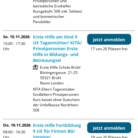
Privatpersonen und 
betriebliche Ersthelfer

Kursgebühr 50€ inkl. Sehtest 
und biometrischer 
Passbilder
So. 15.11.2026
Erste Hilfe am Kind 9
jetzt anmelden
UE Tagesmütter/ KITA/
10:00 - 17:30
Privatpersonen Erste
Uhr
17 von 20 Plätzen frei
Hilfe in Bildungs- und
Betreuungsei
Erste Hilfe Schule Brühl

Böningergasse  21-25

50321 Brühl

Raum London
KITA Eltern Tagesmütter 
Großeltern Privatpersonen

Kurs kostet ohne Gutschein 
der Unfallkasse Nordrhein 
50€
Do. 19.11.2026
Erste Hilfe Fortbildung
jetzt anmelden
9 UE für Firmen BG/
09:00 - 16:30
Vereine/
Uhr
19 von 20 Plätzen frei