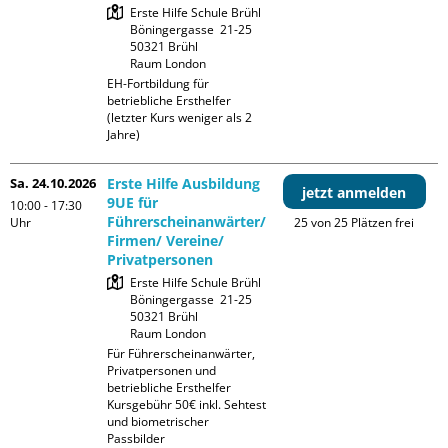
Erste Hilfe Schule Brühl

Böningergasse  21-25

50321 Brühl

Raum London
EH-Fortbildung für 
betriebliche Ersthelfer 
(letzter Kurs weniger als 2 
Jahre)
Sa. 24.10.2026
Erste Hilfe Ausbildung
jetzt anmelden
9UE für
10:00 - 17:30
Führerscheinanwärter/
Uhr
25 von 25 Plätzen frei
Firmen/ Vereine/
Privatpersonen
Erste Hilfe Schule Brühl

Böningergasse  21-25

50321 Brühl

Raum London
Für Führerscheinanwärter, 
Privatpersonen und 
betriebliche Ersthelfer

Kursgebühr 50€ inkl. Sehtest 
und biometrischer 
Passbilder