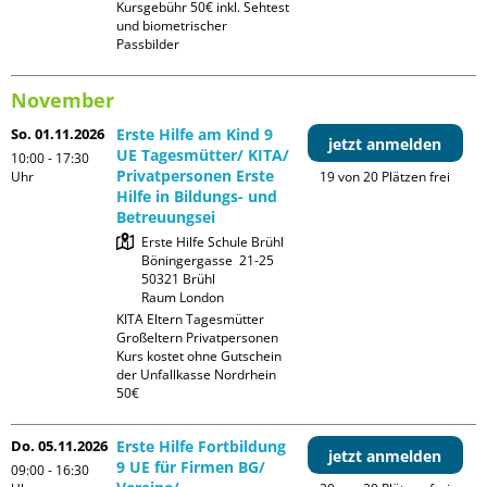
Kursgebühr 50€ inkl. Sehtest 
und biometrischer 
Passbilder
November
So. 01.11.2026
Erste Hilfe am Kind 9
jetzt anmelden
UE Tagesmütter/ KITA/
10:00 - 17:30
Privatpersonen Erste
Uhr
19 von 20 Plätzen frei
Hilfe in Bildungs- und
Betreuungsei
Erste Hilfe Schule Brühl

Böningergasse  21-25

50321 Brühl

Raum London
KITA Eltern Tagesmütter 
Großeltern Privatpersonen

Kurs kostet ohne Gutschein 
der Unfallkasse Nordrhein 
50€
Do. 05.11.2026
Erste Hilfe Fortbildung
jetzt anmelden
9 UE für Firmen BG/
09:00 - 16:30