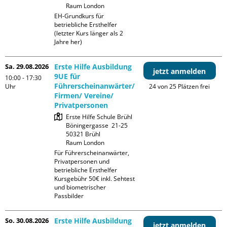
Raum London
EH-Grundkurs für 
betriebliche Ersthelfer 
(letzter Kurs länger als 2 
Jahre her)
Sa. 29.08.2026
Erste Hilfe Ausbildung
jetzt anmelden
9UE für
10:00 - 17:30
Führerscheinanwärter/
Uhr
24 von 25 Plätzen frei
Firmen/ Vereine/
Privatpersonen
Erste Hilfe Schule Brühl

Böningergasse  21-25

50321 Brühl

Raum London
Für Führerscheinanwärter, 
Privatpersonen und 
betriebliche Ersthelfer

Kursgebühr 50€ inkl. Sehtest 
und biometrischer 
Passbilder
So. 30.08.2026
Erste Hilfe Ausbildung
jetzt anmelden