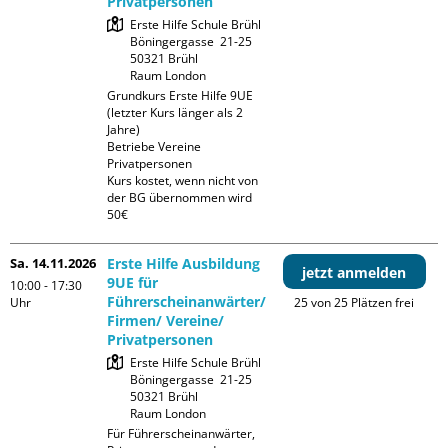
Privatpersonen
Erste Hilfe Schule Brühl

Böningergasse  21-25

50321 Brühl

Raum London
Grundkurs Erste Hilfe 9UE 
(letzter Kurs länger als 2 
Jahre)

Betriebe Vereine 
Privatpersonen

Kurs kostet, wenn nicht von 
der BG übernommen wird 
50€
Sa. 14.11.2026
Erste Hilfe Ausbildung
jetzt anmelden
9UE für
10:00 - 17:30
Führerscheinanwärter/
Uhr
25 von 25 Plätzen frei
Firmen/ Vereine/
Privatpersonen
Erste Hilfe Schule Brühl

Böningergasse  21-25

50321 Brühl

Raum London
Für Führerscheinanwärter, 