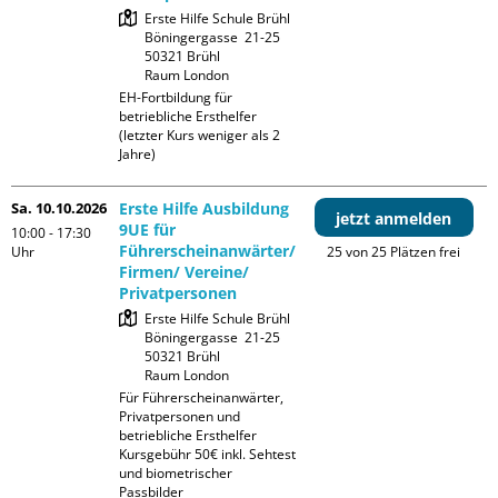
Erste Hilfe Schule Brühl

Böningergasse  21-25

50321 Brühl

Raum London
EH-Fortbildung für 
betriebliche Ersthelfer 
(letzter Kurs weniger als 2 
Jahre)
Sa. 10.10.2026
Erste Hilfe Ausbildung
jetzt anmelden
9UE für
10:00 - 17:30
Führerscheinanwärter/
Uhr
25 von 25 Plätzen frei
Firmen/ Vereine/
Privatpersonen
Erste Hilfe Schule Brühl

Böningergasse  21-25

50321 Brühl

Raum London
Für Führerscheinanwärter, 
Privatpersonen und 
betriebliche Ersthelfer

Kursgebühr 50€ inkl. Sehtest 
und biometrischer 
Passbilder