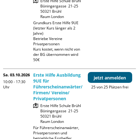
Erste Hilfe Schule Brühl

Böningergasse  21-25

50321 Brühl

Raum London
Grundkurs Erste Hilfe 9UE 
(letzter Kurs länger als 2 
Jahre)

Betriebe Vereine 
Privatpersonen

Kurs kostet, wenn nicht von 
der BG übernommen wird 
50€
Sa. 03.10.2026
Erste Hilfe Ausbildung
jetzt anmelden
9UE für
10:00 - 17:30
Führerscheinanwärter/
Uhr
25 von 25 Plätzen frei
Firmen/ Vereine/
Privatpersonen
Erste Hilfe Schule Brühl

Böningergasse  21-25

50321 Brühl

Raum London
Für Führerscheinanwärter, 
Privatpersonen und 
betriebliche Ersthelfer
