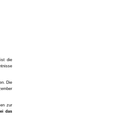
ist die
ntnisse
en. Die
ezember
men zur
ei das