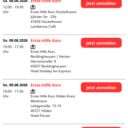
Sa. 08.08.2026
Erste Hilfe Kurs
jetzt anmelden
12:00 - 19:30
Uhr
Erste Hilfe Kurs Hückelhoven

Jülicher Str.  25b

41836 Hückelhoven

Lambertus Café
So. 09.08.2026
Erste Hilfe Kurs
jetzt anmelden
10:00 - 17:30
Uhr
Erste Hilfe Kurs 
Recklinghausen | Herten

Herrenstraße  8

45657 Recklinghausen

Hotel Holiday Inn Express
So. 09.08.2026
Erste Hilfe Kurs
jetzt anmelden
10:00 - 17:30
Uhr
Erste Hilfe Kurs Hilden Kreis 
Mettmann

Liebigstraße  15-19

40721 Hilden

Hotel Forum