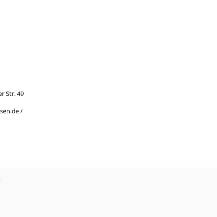
r Str. 49
sen.de /
?