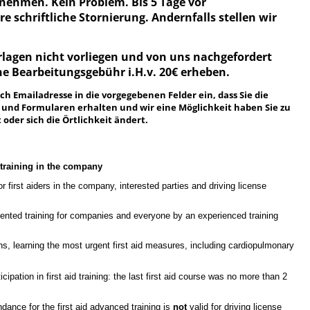
nehmen. Kein Problem. Bis 5 Tage vor
e schriftliche Stornierung. Andernfalls stellen wir
.
erlagen nicht vorliegen und von uns nachgefordert
e Bearbeitungsgebühr i.H.v. 20€ erheben.
h Emailadresse in die vorgegebenen Felder ein, dass Sie die
und Formularen erhalten und wir eine Möglichkeit haben Sie zu
 oder sich die Örtlichkeit ändert.
d training in the company
or first aiders in the company, interested parties and driving license
oriented training for companies and everyone by an experienced training
ions, learning the most urgent first aid measures, including cardiopulmonary
ticipation in first aid training: the last first aid course was no more than 2
endance for the first aid advanced training is
not
valid for driving license