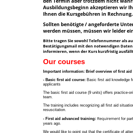
den Termin aber trotzdem nicht wahr
Ausbildungsbeginn akzeptieren wir Ihr
Ihnen die Kursgebühren in Rechnung
Sollten benötigte / angeforderte Unt
werden müssen, müssen wir leider ein
Bitte tragen Sie sowohl Telefonnummer als auc
Bestätigungsmail mit den notwendigen Daten 
informieren, wenn der Kurs kurzfristig ausfällt
Our courses
Important information: Brief overview of first ai
- Basic first aid course:
Basic first aid knowledge f
applicants
The basic first aid course (9 units) offers practice-
team.
The training includes recognizing all first aid situat
resuscitation.
Requirement
- First aid advanced training:
for par
years ago.
We would like to point out that the certificate of att