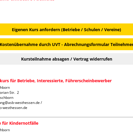
Eigenen Kurs anfordern (Betriebe / Schulen / Vereine)
Kostenübernahme durch UVT - Abrechnungsformular Teilnehme
Kursteilnahme absagen / Vertrag widerrufen
urs für Betriebe, Interessierte, Führerscheinbewerber
hborn

rian-Str.  2

schborn

ung@asb-westhessen.de / 
b-westhessen.de
e für Kindernotfälle
hborn
