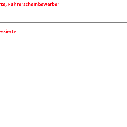
erte, Führerscheinbewerber
essierte