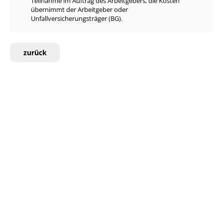
Teilnahme im Auftrag des Arbeitgebers, die Kosten
übernimmt der Arbeitgeber oder
Unfallversicherungsträger (BG).
zurück