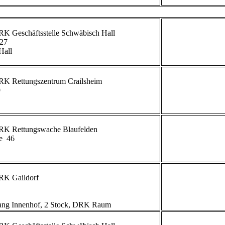
27

all

             


             
  46

             
g Innenhof, 2 Stock, DRK Raum                        