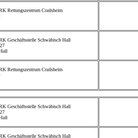


             
27

all

             


             
27

all

             