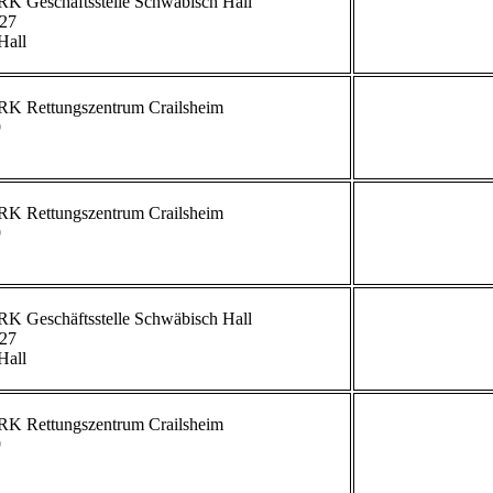
27

all

             


             


             
27

all

             


             