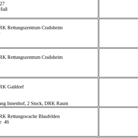
27

all

             


             


             
g Innenhof, 2 Stock, DRK Raum                        
  46

             