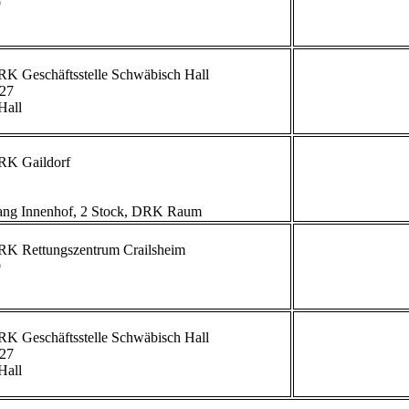


             
27

all

             
g Innenhof, 2 Stock, DRK Raum                        


             
27

all

             