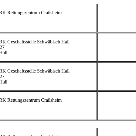


             
27

all

             
27

all

             


             