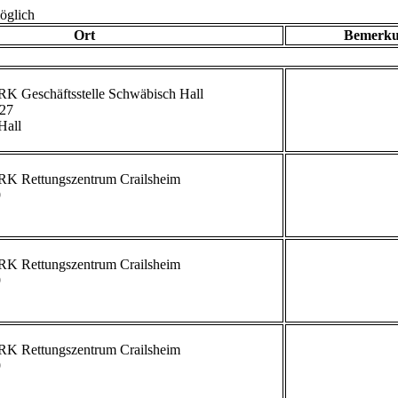
öglich
Ort
Bemerk
27

all

             


             


             


             