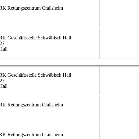


             
27

all

             
27

all

             


             