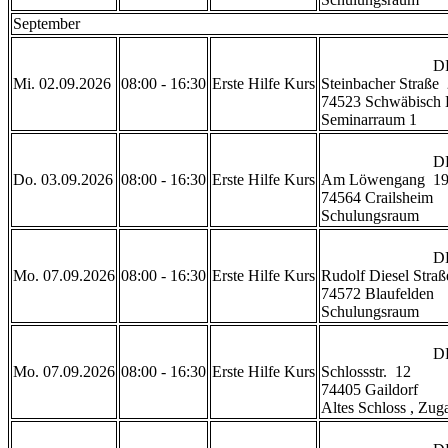
September
                            DRK Geschäftsstelle Schwäbisch Hall

Mi. 02.09.2026
08:00 - 16:30
Erste Hilfe Kurs
Steinbacher Straße  
74523 Schwäbisch H
Seminarraum 1           
                            DRK Rettungszentrum Crailsheim 

Do. 03.09.2026
08:00 - 16:30
Erste Hilfe Kurs
Am Löwengang  19
74564 Crailsheim

Schulungsraum           
                            DRK Rettungswache Blaufelden 

Mo. 07.09.2026
08:00 - 16:30
Erste Hilfe Kurs
Rudolf Diesel Straße
74572 Blaufelden

Schulungsraum           
                            DRK Gaildorf

Mo. 07.09.2026
08:00 - 16:30
Erste Hilfe Kurs
Schlossstr.  12

74405 Gaildorf 

Altes Schloss , Zugan