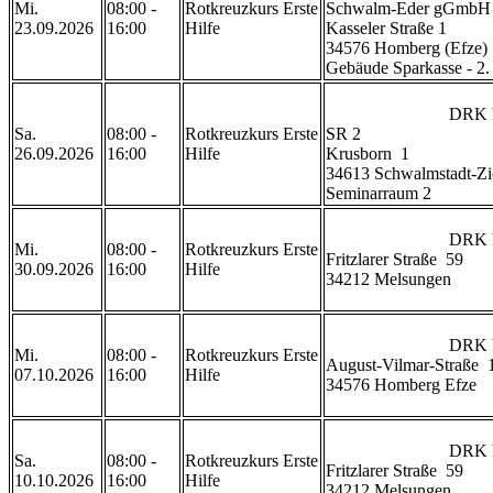
Mi.
08:00 -
Rotkreuzkurs Erste
Schwalm-Eder gGmbH

23.09.2026
16:00
Hilfe
Kasseler Straße 1

34576 Homberg (Efze)

Gebäude Sparkasse - 2. Etag
                            DRK Rettungswache Ziegenhain 
Sa.
08:00 -
Rotkreuzkurs Erste
SR 2

26.09.2026
16:00
Hilfe
Krusborn  1

34613 Schwalmstadt-Zi
Seminarraum 2                
                            DRK Rettungswache Melsungen

Mi.
08:00 -
Rotkreuzkurs Erste
Fritzlarer Straße  59

30.09.2026
16:00
Hilfe
34212 Melsungen

                            DRK Rettungswache Homberg

Mi.
08:00 -
Rotkreuzkurs Erste
August-Vilmar-Straße  1
07.10.2026
16:00
Hilfe
34576 Homberg Efze

                            DRK Rettungswache Melsungen

Sa.
08:00 -
Rotkreuzkurs Erste
Fritzlarer Straße  59

10.10.2026
16:00
Hilfe
34212 Melsungen
