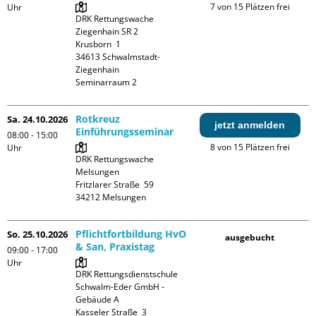
7 von 15 Plätzen frei
Uhr
DRK Rettungswache 
Ziegenhain SR 2

Krusborn  1

34613 Schwalmstadt-
Ziegenhain

Seminarraum 2
Rotkreuz
Sa. 24.10.2026
jetzt anmelden
Einführungsseminar
08:00 - 15:00
8 von 15 Plätzen frei
Uhr
DRK Rettungswache 
Melsungen

Fritzlarer Straße  59

Pflichtfortbildung HvO
So. 25.10.2026
ausgebucht
& San, Praxistag
09:00 - 17:00
Uhr
DRK Rettungsdienstschule 
Schwalm-Eder GmbH - 
Gebäude A

Kasseler Straße  3
