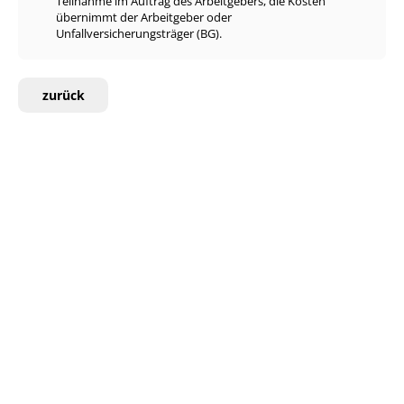
Teilnahme im Auftrag des Arbeitgebers, die Kosten
übernimmt der Arbeitgeber oder
Unfallversicherungsträger (BG).
zurück