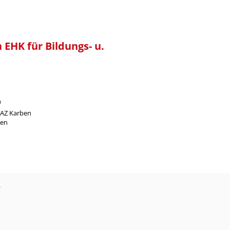
 EHK für Bildungs- u.
n
 AZ Karben
ben
?