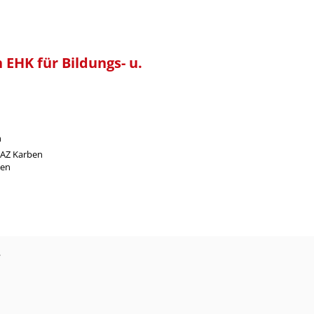
 EHK für Bildungs- u.
n
 AZ Karben
ben
?