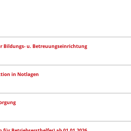
ür Bildungs- u. Betreuungseinrichtung
tion in Notlagen
sorgung
 für Betriebsersthelfer) ab 01.01.2026