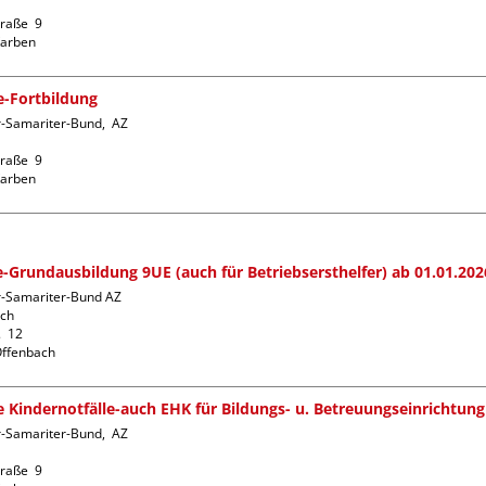
raße  9

fe-Fortbildung
-Samariter-Bund,  AZ  
raße  9

fe-Grundausbildung 9UE (auch für Betriebsersthelfer) ab 01.01.202
r-Samariter-Bund AZ 
ch

  12

fe Kindernotfälle-auch EHK für Bildungs- u. Betreuungseinrichtung
-Samariter-Bund,  AZ  
raße  9
