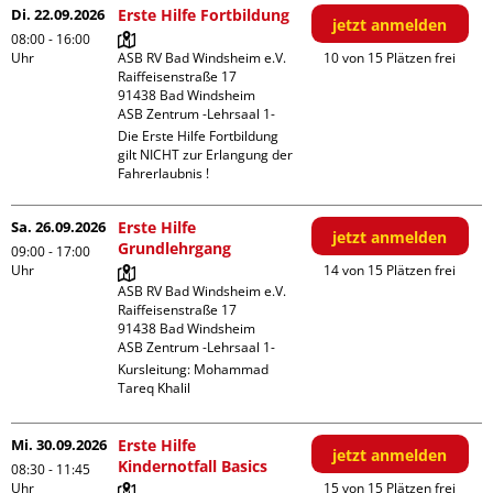
Di. 22.09.2026
Erste Hilfe Fortbildung
jetzt anmelden
08:00 - 16:00
Uhr
ASB RV Bad Windsheim e.V.

10 von 15 Plätzen frei
Raiffeisenstraße 17

91438 Bad Windsheim

ASB Zentrum -Lehrsaal 1-
Die Erste Hilfe Fortbildung 
gilt NICHT zur Erlangung der 
Fahrerlaubnis !
Sa. 26.09.2026
Erste Hilfe
jetzt anmelden
Grundlehrgang
09:00 - 17:00
Uhr
14 von 15 Plätzen frei
ASB RV Bad Windsheim e.V.

Raiffeisenstraße 17

91438 Bad Windsheim

ASB Zentrum -Lehrsaal 1-
Kursleitung:
Mohammad
Tareq Khalil
Mi. 30.09.2026
Erste Hilfe
jetzt anmelden
Kindernotfall Basics
08:30 - 11:45
Uhr
15 von 15 Plätzen frei