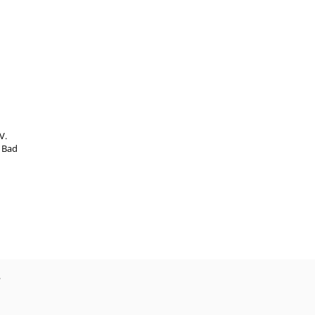
V.
8 Bad
?