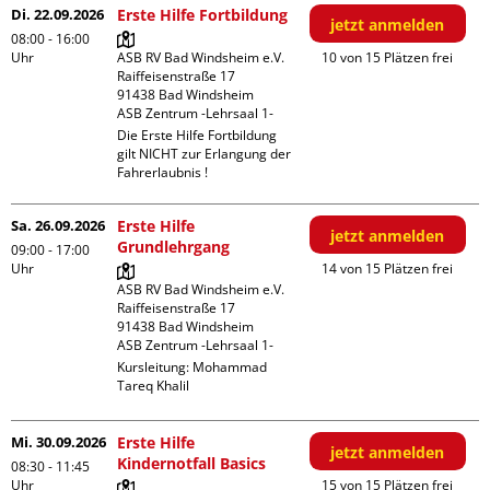
Di. 22.09.2026
Erste Hilfe Fortbildung
jetzt anmelden
08:00 - 16:00
Uhr
ASB RV Bad Windsheim e.V.

10 von 15 Plätzen frei
Raiffeisenstraße 17

91438 Bad Windsheim

ASB Zentrum -Lehrsaal 1-
Die Erste Hilfe Fortbildung 
gilt NICHT zur Erlangung der 
Fahrerlaubnis !
Sa. 26.09.2026
Erste Hilfe
jetzt anmelden
Grundlehrgang
09:00 - 17:00
Uhr
14 von 15 Plätzen frei
ASB RV Bad Windsheim e.V.

Raiffeisenstraße 17

91438 Bad Windsheim

ASB Zentrum -Lehrsaal 1-
Kursleitung:
Mohammad
Tareq Khalil
Mi. 30.09.2026
Erste Hilfe
jetzt anmelden
Kindernotfall Basics
08:30 - 11:45
Uhr
15 von 15 Plätzen frei