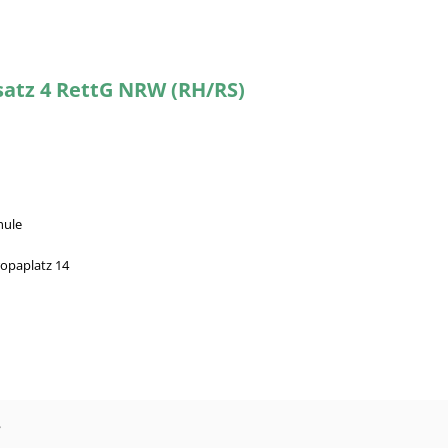
bsatz 4 RettG NRW (RH/RS)
hule
opaplatz 14
?