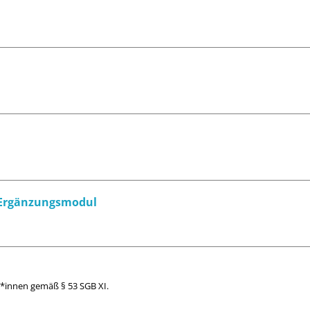
n Ergänzungsmodul
nt*innen gemäß § 53 SGB XI.