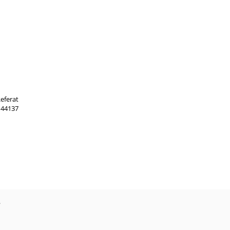
Referat
 44137
?