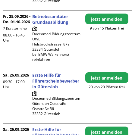
Fr. 25.09.2026 -
Betriebssanitäter
jetzt anmelden
Do. 01.10.2026
Grundausbildung
9 von 15 Plätzen frei
7 Kurstermine
Doceomed-Bildungszentrum 
08:00 - 16:45
OWL

Uhr
Hülsbrockstrasse  87a

33334 Gütersloh

bei BMW Walkenhorst 
reinfahren
Sa. 26.09.2026
Erste Hilfe für
jetzt anmelden
Führerscheinbewerber
09:30 - 17:00
in Gütersloh
Uhr
20 von 20 Plätzen frei
Doceomed Bildungszentrum 
Gütersloh Oststraße

Oststraße 56

Sa. 26.09.2026
Erste-Hilfe für
jetzt anmelden