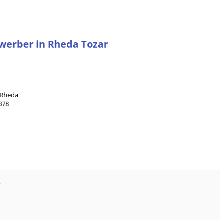
ewerber in Rheda Tozar
 Rheda
378
?