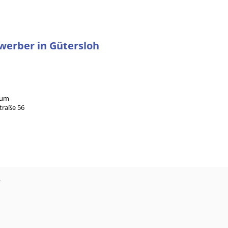
ewerber in Gütersloh
rum
traße 56
?