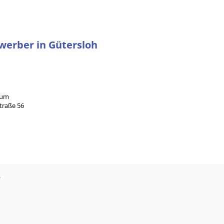
ewerber in Gütersloh
rum
traße 56
?