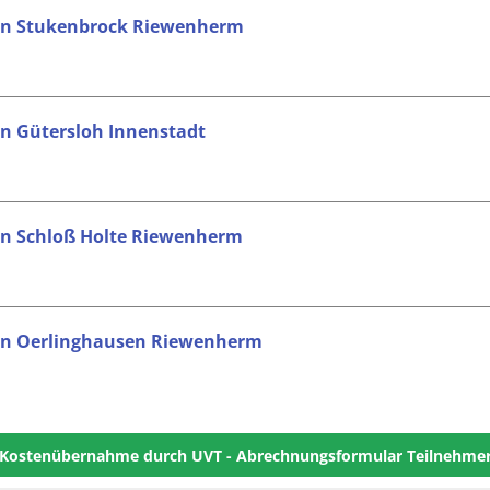
r in Stukenbrock Riewenherm
in Gütersloh Innenstadt
 in Schloß Holte Riewenherm
r in Oerlinghausen Riewenherm
Kostenübernahme durch UVT - Abrechnungsformular Teilnehme