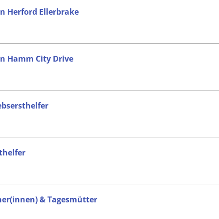
in Herford Ellerbrake
 in Hamm City Drive
ebsersthelfer
thelfer
eher(innen) & Tagesmütter