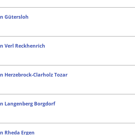
in Gütersloh
in Verl Reckhenrich
in Herzebrock-Clarholz Tozar
 in Langenberg Borgdorf
 in Rheda Ergen