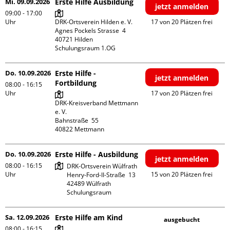
Mi. 09.09.2026
Erste Hilfe Ausbildung
jetzt anmelden
09:00 - 17:00
Uhr
DRK-Ortsverein Hilden e. V.

17 von 20 Plätzen frei
Agnes Pockels Strasse  4

40721 Hilden

Schulungsraum 1.OG
Do. 10.09.2026
Erste Hilfe -
jetzt anmelden
Fortbildung
08:00 - 16:15
Uhr
17 von 20 Plätzen frei
DRK-Kreisverband Mettmann 
e. V.

Bahnstraße  55

Do. 10.09.2026
Erste Hilfe - Ausbildung
jetzt anmelden
08:00 - 16:15
DRK-Ortsverein Wülfrath

Uhr
15 von 20 Plätzen frei
Henry-Ford-II-Straße  13

42489 Wülfrath

Schulungsraum
Sa. 12.09.2026
Erste Hilfe am Kind
ausgebucht
08:00 - 16:15