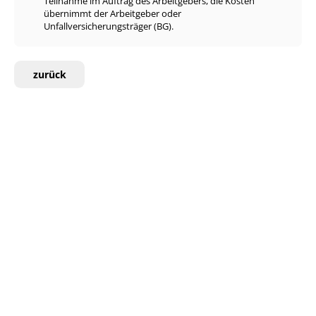
Teilnahme im Auftrag des Arbeitgebers, die Kosten
übernimmt der Arbeitgeber oder
Unfallversicherungsträger (BG).
zurück