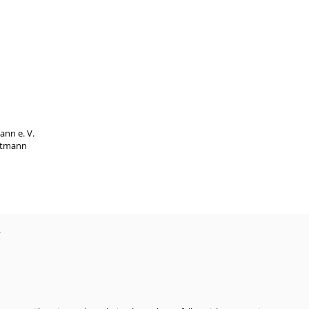
nn e. V.
ttmann
?