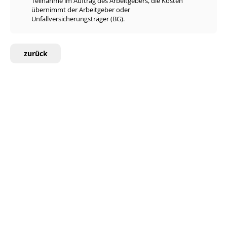
Teilnahme im Auftrag des Arbeitgebers, die Kosten
übernimmt der Arbeitgeber oder
Unfallversicherungsträger (BG).
zurück