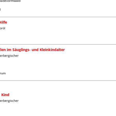
 Radevormwald

ilfe
röl

ällen im Säuglings- und Kleinkindalter
erbergischer 
trum
 Kind
erbergischer 