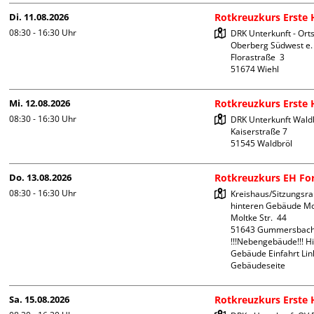
Di. 11.08.2026
Rotkreuzkurs Erste H
08:30 - 16:30
Uhr
DRK Unterkunft - Orts
Oberberg Südwest e. V
Florastraße  3

Mi. 12.08.2026
Rotkreuzkurs Erste H
08:30 - 16:30
Uhr
DRK Unterkunft Waldb
Kaiserstraße 7

Do. 13.08.2026
Rotkreuzkurs EH Fo
08:30 - 16:30
Uhr
Kreishaus/Sitzungsra
hinteren Gebäude Mol
Moltke Str.  44

51643 Gummersbach
!!!Nebengebäude!!! Hi
Gebäude Einfahrt Link
Gebäudeseite 
Sa. 15.08.2026
Rotkreuzkurs Erste H