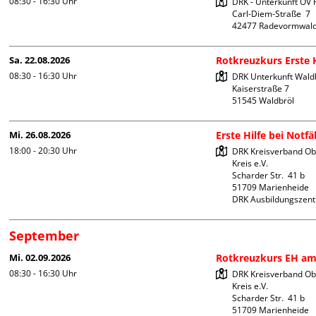
08:30 - 16:30
Uhr
DRK - Unterkunft OV
Carl-Diem-Straße  7

Sa. 22.08.2026
Rotkreuzkurs Erste H
08:30 - 16:30
Uhr
DRK Unterkunft Waldb
Kaiserstraße 7

Mi. 26.08.2026
Erste Hilfe bei Notf
18:00 - 20:30
Uhr
DRK Kreisverband Ob
Kreis e.V.

Scharder Str.  41 b

51709 Marienheide

DRK Ausbildungszen
September
Mi. 02.09.2026
Rotkreuzkurs EH am
08:30 - 16:30
Uhr
DRK Kreisverband Ob
Kreis e.V.

Scharder Str.  41 b

51709 Marienheide
