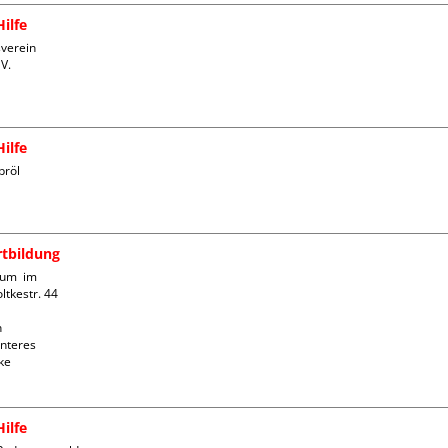
ilfe
verein 
. 

ilfe
röl

rtbildung
um  im 
tkestr. 44



nteres 
e 
ilfe