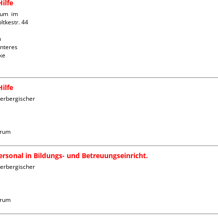
ilfe
um  im 
tkestr. 44



nteres 
e 
ilfe
erbergischer 
trum
rsonal in Bildungs- und Betreuungseinricht.
erbergischer 
trum