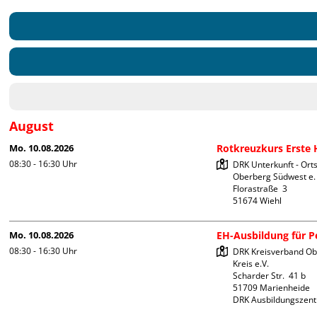
August
Mo. 10.08.2026
Rotkreuzkurs Erste H
08:30 - 16:30
Uhr
DRK Unterkunft - Orts
Oberberg Südwest e. V
Florastraße  3

Mo. 10.08.2026
EH-Ausbildung für Pe
08:30 - 16:30
Uhr
DRK Kreisverband Ob
Kreis e.V.

Scharder Str.  41 b

51709 Marienheide

DRK Ausbildungszen