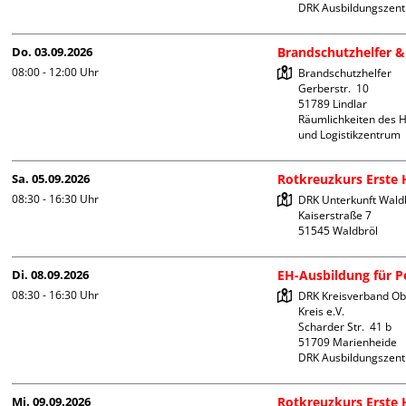
DRK Ausbildungszen
Do. 03.09.2026
Brandschutzhelfer &
08:00 - 12:00
Uhr
Brandschutzhelfer

Gerberstr.  10

51789 Lindlar

Räumlichkeiten des Hi
und Logistikzentrum
Sa. 05.09.2026
Rotkreuzkurs Erste H
08:30 - 16:30
Uhr
DRK Unterkunft Waldb
Kaiserstraße 7

Di. 08.09.2026
EH-Ausbildung für Pe
08:30 - 16:30
Uhr
DRK Kreisverband Ob
Kreis e.V.

Scharder Str.  41 b

51709 Marienheide

DRK Ausbildungszen
Mi. 09.09.2026
Rotkreuzkurs Erste H