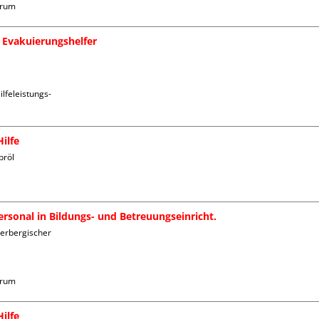
trum
 Evakuierungshelfer
lfeleistungs- 
ilfe
röl

rsonal in Bildungs- und Betreuungseinricht.
erbergischer 
trum
ilfe