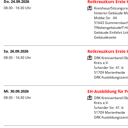
Do. 24.09.2026
Rotkreuzkurs Erste H
08:30 - 16:30
Uhr
Kreishaus/Sitzungsra
hinteren Gebäude Mol
Moltke Str.  44

51643 Gummersbach
!!!Nebengebäude!!! Hi
Gebäude Einfahrt Link
Gebäudeseite 
Sa. 26.09.2026
Rotkreuzkurs Erste H
08:30 - 16:30
Uhr
DRK Kreisverband Ob
Kreis e.V.

Scharder Str. 41. b

51709 Marienheide

DRK Ausbildungszen
Mi. 30.09.2026
EH-Ausbildung für Pe
08:30 - 16:30
Uhr
DRK Kreisverband Ob
Kreis e.V.

Scharder Str. 41. b

51709 Marienheide

DRK Ausbildungszen