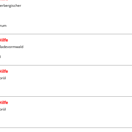
erbergischer 
trum
ilfe
 Radevormwald

ilfe
röl

ilfe
röl
