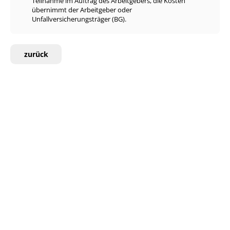
Teilnahme im Auftrag des Arbeitgebers, die Kosten
übernimmt der Arbeitgeber oder
Unfallversicherungsträger (BG).
zurück