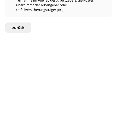
Teilnahme im Auftrag des Arbeitgebers, die Kosten
übernimmt der Arbeitgeber oder
Unfallversicherungsträger (BG).
zurück