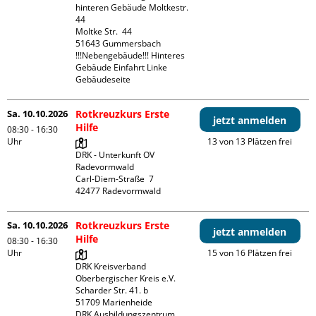
hinteren Gebäude Moltkestr. 
44

Moltke Str.  44

51643 Gummersbach

!!!Nebengebäude!!! Hinteres 
Gebäude Einfahrt Linke 
Gebäudeseite 
Sa. 10.10.2026
Rotkreuzkurs Erste
jetzt anmelden
Hilfe
08:30 - 16:30
Uhr
13 von 13 Plätzen frei
DRK - Unterkunft OV 
Radevormwald

Carl-Diem-Straße  7

Sa. 10.10.2026
Rotkreuzkurs Erste
jetzt anmelden
Hilfe
08:30 - 16:30
Uhr
15 von 16 Plätzen frei
DRK Kreisverband 
Oberbergischer Kreis e.V.

Scharder Str. 41. b

51709 Marienheide

DRK Ausbildungszentrum