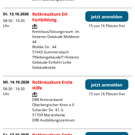
Di. 13.10.2026
Rotkreuzkurs EH
jetzt anmelden
Fortbildung
08:30 - 16:30
Uhr
15 von 16 Plätzen frei
Kreishaus/Sitzungsraum  im 
hinteren Gebäude Moltkestr. 
44

Moltke Str.  44

51643 Gummersbach

!!!Nebengebäude!!! Hinteres 
Gebäude Einfahrt Linke 
Gebäudeseite 
Mi. 14.10.2026
Rotkreuzkurs Erste
jetzt anmelden
Hilfe
08:30 - 16:30
Uhr
15 von 16 Plätzen frei
DRK Kreisverband 
Oberbergischer Kreis e.V.

Scharder Str. 41. b

51709 Marienheide

DRK Ausbildungszentrum
Sa. 17.10.2026
Rotkreuzkurs Erste