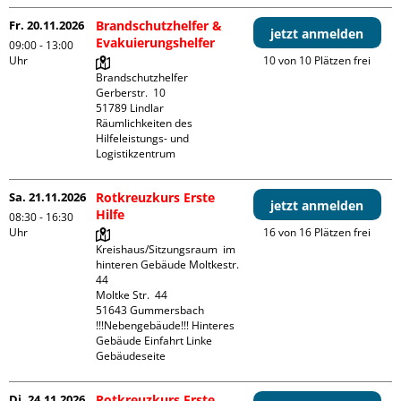
Fr. 20.11.2026
Brandschutzhelfer &
jetzt anmelden
Evakuierungshelfer
09:00 - 13:00
Uhr
10 von 10 Plätzen frei
Brandschutzhelfer

Gerberstr.  10

51789 Lindlar

Räumlichkeiten des 
Hilfeleistungs- und 
Logistikzentrum
Sa. 21.11.2026
Rotkreuzkurs Erste
jetzt anmelden
Hilfe
08:30 - 16:30
Uhr
16 von 16 Plätzen frei
Kreishaus/Sitzungsraum  im 
hinteren Gebäude Moltkestr. 
44

Moltke Str.  44

51643 Gummersbach

!!!Nebengebäude!!! Hinteres 
Gebäude Einfahrt Linke 
Gebäudeseite 
Di. 24.11.2026
Rotkreuzkurs Erste