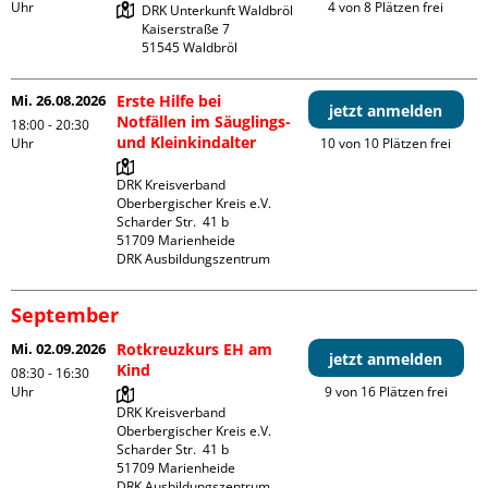
Uhr
4 von 8 Plätzen frei
DRK Unterkunft Waldbröl

Kaiserstraße 7

Mi. 26.08.2026
Erste Hilfe bei
jetzt anmelden
Notfällen im Säuglings-
18:00 - 20:30
und Kleinkindalter
Uhr
10 von 10 Plätzen frei
DRK Kreisverband 
Oberbergischer Kreis e.V.

Scharder Str.  41 b

51709 Marienheide

DRK Ausbildungszentrum
September
Mi. 02.09.2026
Rotkreuzkurs EH am
jetzt anmelden
Kind
08:30 - 16:30
Uhr
9 von 16 Plätzen frei
DRK Kreisverband 
Oberbergischer Kreis e.V.

Scharder Str.  41 b

51709 Marienheide

DRK Ausbildungszentrum