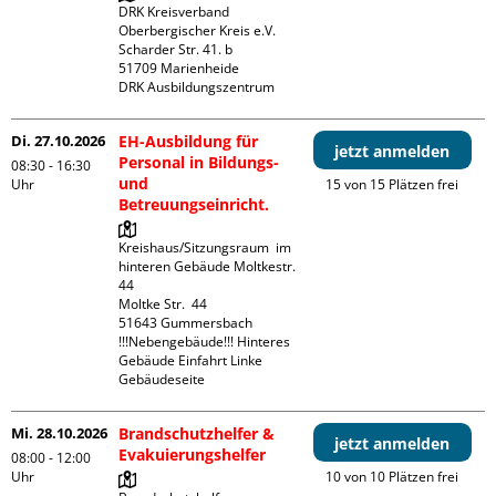
DRK Kreisverband 
Oberbergischer Kreis e.V.

Scharder Str. 41. b

51709 Marienheide

DRK Ausbildungszentrum
Di. 27.10.2026
EH-Ausbildung für
jetzt anmelden
Personal in Bildungs-
08:30 - 16:30
und
Uhr
15 von 15 Plätzen frei
Betreuungseinricht.
Kreishaus/Sitzungsraum  im 
hinteren Gebäude Moltkestr. 
44

Moltke Str.  44

51643 Gummersbach

!!!Nebengebäude!!! Hinteres 
Gebäude Einfahrt Linke 
Gebäudeseite 
Mi. 28.10.2026
Brandschutzhelfer &
jetzt anmelden
Evakuierungshelfer
08:00 - 12:00
Uhr
10 von 10 Plätzen frei