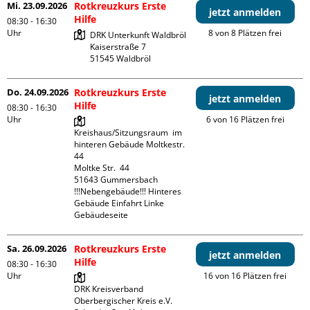
Mi. 23.09.2026
Rotkreuzkurs Erste
jetzt anmelden
Hilfe
08:30 - 16:30
Uhr
8 von 8 Plätzen frei
DRK Unterkunft Waldbröl

Kaiserstraße 7

Do. 24.09.2026
Rotkreuzkurs Erste
jetzt anmelden
Hilfe
08:30 - 16:30
Uhr
6 von 16 Plätzen frei
Kreishaus/Sitzungsraum  im 
hinteren Gebäude Moltkestr. 
44

Moltke Str.  44

51643 Gummersbach

!!!Nebengebäude!!! Hinteres 
Gebäude Einfahrt Linke 
Gebäudeseite 
Sa. 26.09.2026
Rotkreuzkurs Erste
jetzt anmelden
Hilfe
08:30 - 16:30
Uhr
16 von 16 Plätzen frei
DRK Kreisverband 
Oberbergischer Kreis e.V.
