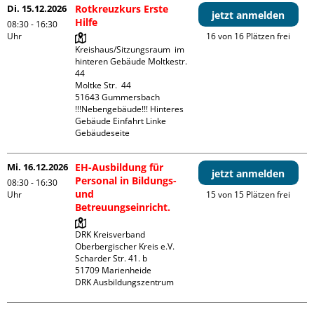
Di. 15.12.2026
Rotkreuzkurs Erste
jetzt anmelden
Hilfe
08:30 - 16:30
Uhr
16 von 16 Plätzen frei
Kreishaus/Sitzungsraum  im 
hinteren Gebäude Moltkestr. 
44

Moltke Str.  44

51643 Gummersbach

!!!Nebengebäude!!! Hinteres 
Gebäude Einfahrt Linke 
Gebäudeseite 
Mi. 16.12.2026
EH-Ausbildung für
jetzt anmelden
Personal in Bildungs-
08:30 - 16:30
und
Uhr
15 von 15 Plätzen frei
Betreuungseinricht.
DRK Kreisverband 
Oberbergischer Kreis e.V.

Scharder Str. 41. b

51709 Marienheide

DRK Ausbildungszentrum