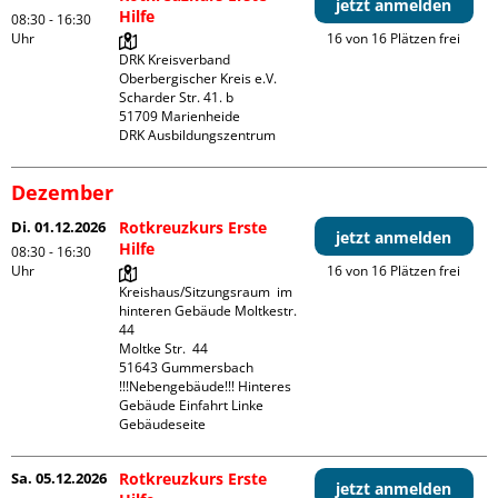
jetzt anmelden
Hilfe
08:30 - 16:30
Uhr
16 von 16 Plätzen frei
DRK Kreisverband 
Oberbergischer Kreis e.V.

Scharder Str. 41. b

51709 Marienheide

DRK Ausbildungszentrum
Dezember
Di. 01.12.2026
Rotkreuzkurs Erste
jetzt anmelden
Hilfe
08:30 - 16:30
Uhr
16 von 16 Plätzen frei
Kreishaus/Sitzungsraum  im 
hinteren Gebäude Moltkestr. 
44

Moltke Str.  44

51643 Gummersbach

!!!Nebengebäude!!! Hinteres 
Gebäude Einfahrt Linke 
Gebäudeseite 
Sa. 05.12.2026
Rotkreuzkurs Erste
jetzt anmelden