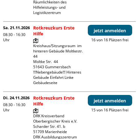
Räumlichkeiten des 
Hilfeleistungs- und 
Logistikzentrum
Sa. 21.11.2026
Rotkreuzkurs Erste
jetzt anmelden
Hilfe
08:30 - 16:30
Uhr
16 von 16 Plätzen frei
Kreishaus/Sitzungsraum  im 
hinteren Gebäude Moltkestr. 
44

Moltke Str.  44

51643 Gummersbach

!!!Nebengebäude!!! Hinteres 
Gebäude Einfahrt Linke 
Gebäudeseite 
Di. 24.11.2026
Rotkreuzkurs Erste
jetzt anmelden
Hilfe
08:30 - 16:30
Uhr
15 von 16 Plätzen frei
DRK Kreisverband 
Oberbergischer Kreis e.V.

Scharder Str. 41. b

51709 Marienheide

DRK Ausbildungszentrum