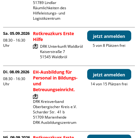
51789 Lindlar

Räumlichkeiten des 
Hilfeleistungs- und 
Logistikzentrum
Sa. 05.09.2026
Rotkreuzkurs Erste
jetzt anmelden
Hilfe
08:30 - 16:30
Uhr
5 von 8 Plätzen frei
DRK Unterkunft Waldbröl

Kaiserstraße 7

Di. 08.09.2026
EH-Ausbildung für
jetzt anmelden
Personal in Bildungs-
08:30 - 16:30
und
Uhr
14 von 15 Plätzen frei
Betreuungseinricht.
DRK Kreisverband 
Oberbergischer Kreis e.V.

Scharder Str.  41 b

51709 Marienheide

DRK Ausbildungszentrum
Mi. 09.09.2026
Rotkreuzkurs Erste