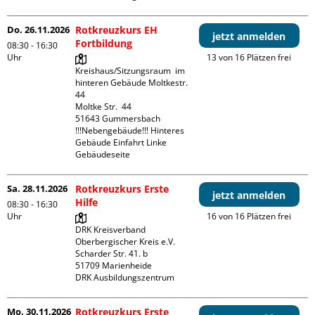
Do. 26.11.2026
Rotkreuzkurs EH
jetzt anmelden
Fortbildung
08:30 - 16:30
Uhr
13 von 16 Plätzen frei
Kreishaus/Sitzungsraum  im 
hinteren Gebäude Moltkestr. 
44

Moltke Str.  44

51643 Gummersbach

!!!Nebengebäude!!! Hinteres 
Gebäude Einfahrt Linke 
Gebäudeseite 
Sa. 28.11.2026
Rotkreuzkurs Erste
jetzt anmelden
Hilfe
08:30 - 16:30
Uhr
16 von 16 Plätzen frei
DRK Kreisverband 
Oberbergischer Kreis e.V.

Scharder Str. 41. b

51709 Marienheide

DRK Ausbildungszentrum
Mo. 30.11.2026
Rotkreuzkurs Erste