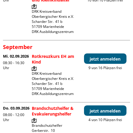
Uhr
10 von 10 Plätzen frei
DRK Kreisverband 
Oberbergischer Kreis e.V.

Scharder Str.  41 b

51709 Marienheide

DRK Ausbildungszentrum
September
Mi. 02.09.2026
Rotkreuzkurs EH am
jetzt anmelden
Kind
08:30 - 16:30
Uhr
9 von 16 Plätzen frei
DRK Kreisverband 
Oberbergischer Kreis e.V.

Scharder Str.  41 b

51709 Marienheide

DRK Ausbildungszentrum
Do. 03.09.2026
Brandschutzhelfer &
jetzt anmelden
Evakuierungshelfer
08:00 - 12:00
Uhr
4 von 10 Plätzen frei
Brandschutzhelfer

Gerberstr.  10
