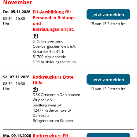
November
Do. 05.11.2026
EH-Ausbildung für
jetzt anmelden
Personal in Bildungs-
08:30 - 16:30
und
Uhr
15 von 15 Plätzen frei
Betreuungseinricht.
DRK Kreisverband 
Oberbergischer Kreis e.V.

Scharder Str. 41. b

51709 Marienheide

DRK Ausbildungszentrum
Sa. 07.11.2026
Rotkreuzkurs Erste
jetzt anmelden
Hilfe
08:30 - 16:30
Uhr
13 von 13 Plätzen frei
DRK Ortsverein Dahlhausen-
Wupper e.V.

Siedlungsweg 24

42477 Radevormwald- 
Dahlerau 

Bürgerzentrum Wupper
Mo. 09.11.2026
Rotkreuzkurs EH