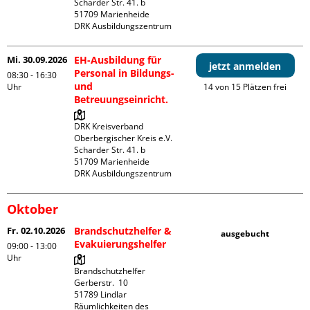
Scharder Str. 41. b

51709 Marienheide

DRK Ausbildungszentrum
Mi. 30.09.2026
EH-Ausbildung für
jetzt anmelden
Personal in Bildungs-
08:30 - 16:30
und
Uhr
14 von 15 Plätzen frei
Betreuungseinricht.
DRK Kreisverband 
Oberbergischer Kreis e.V.

Scharder Str. 41. b

51709 Marienheide

DRK Ausbildungszentrum
Oktober
Fr. 02.10.2026
Brandschutzhelfer &
ausgebucht
Evakuierungshelfer
09:00 - 13:00
Uhr
Brandschutzhelfer

Gerberstr.  10

51789 Lindlar

Räumlichkeiten des 