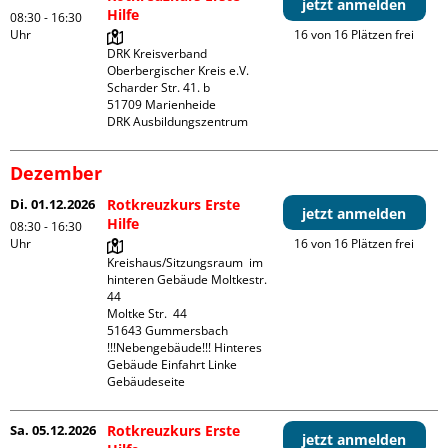
jetzt anmelden
Hilfe
08:30 - 16:30
Uhr
16 von 16 Plätzen frei
DRK Kreisverband 
Oberbergischer Kreis e.V.

Scharder Str. 41. b

51709 Marienheide

DRK Ausbildungszentrum
Dezember
Di. 01.12.2026
Rotkreuzkurs Erste
jetzt anmelden
Hilfe
08:30 - 16:30
Uhr
16 von 16 Plätzen frei
Kreishaus/Sitzungsraum  im 
hinteren Gebäude Moltkestr. 
44

Moltke Str.  44

51643 Gummersbach

!!!Nebengebäude!!! Hinteres 
Gebäude Einfahrt Linke 
Gebäudeseite 
Sa. 05.12.2026
Rotkreuzkurs Erste
jetzt anmelden