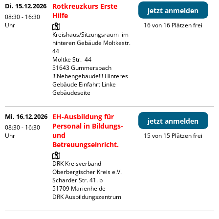
Di. 15.12.2026
Rotkreuzkurs Erste
jetzt anmelden
Hilfe
08:30 - 16:30
Uhr
16 von 16 Plätzen frei
Kreishaus/Sitzungsraum  im 
hinteren Gebäude Moltkestr. 
44

Moltke Str.  44

51643 Gummersbach

!!!Nebengebäude!!! Hinteres 
Gebäude Einfahrt Linke 
Gebäudeseite 
Mi. 16.12.2026
EH-Ausbildung für
jetzt anmelden
Personal in Bildungs-
08:30 - 16:30
und
Uhr
15 von 15 Plätzen frei
Betreuungseinricht.
DRK Kreisverband 
Oberbergischer Kreis e.V.

Scharder Str. 41. b

51709 Marienheide

DRK Ausbildungszentrum