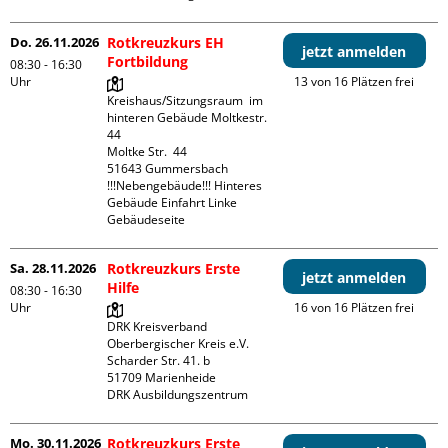
Do. 26.11.2026
Rotkreuzkurs EH
jetzt anmelden
Fortbildung
08:30 - 16:30
Uhr
13 von 16 Plätzen frei
Kreishaus/Sitzungsraum  im 
hinteren Gebäude Moltkestr. 
44

Moltke Str.  44

51643 Gummersbach

!!!Nebengebäude!!! Hinteres 
Gebäude Einfahrt Linke 
Gebäudeseite 
Sa. 28.11.2026
Rotkreuzkurs Erste
jetzt anmelden
Hilfe
08:30 - 16:30
Uhr
16 von 16 Plätzen frei
DRK Kreisverband 
Oberbergischer Kreis e.V.

Scharder Str. 41. b

51709 Marienheide

DRK Ausbildungszentrum
Mo. 30.11.2026
Rotkreuzkurs Erste