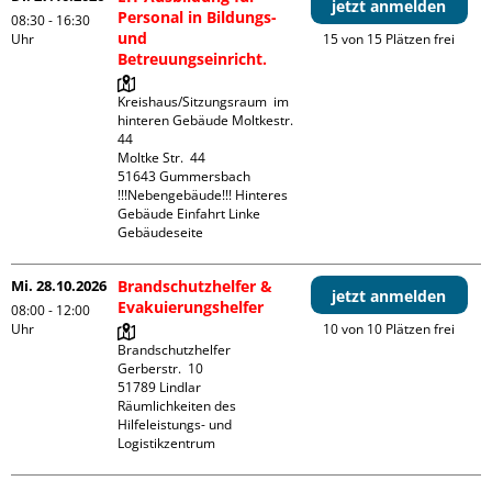
jetzt anmelden
Personal in Bildungs-
08:30 - 16:30
und
Uhr
15 von 15 Plätzen frei
Betreuungseinricht.
Kreishaus/Sitzungsraum  im 
hinteren Gebäude Moltkestr. 
44

Moltke Str.  44

51643 Gummersbach

!!!Nebengebäude!!! Hinteres 
Gebäude Einfahrt Linke 
Gebäudeseite 
Mi. 28.10.2026
Brandschutzhelfer &
jetzt anmelden
Evakuierungshelfer
08:00 - 12:00
Uhr
10 von 10 Plätzen frei
Brandschutzhelfer

Gerberstr.  10

51789 Lindlar

Räumlichkeiten des 
Hilfeleistungs- und 
Logistikzentrum