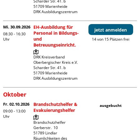
Scharder Str. 41. b

51709 Marienheide

DRK Ausbildungszentrum
Mi. 30.09.2026
EH-Ausbildung für
jetzt anmelden
Personal in Bildungs-
08:30 - 16:30
und
Uhr
14 von 15 Plätzen frei
Betreuungseinricht.
DRK Kreisverband 
Oberbergischer Kreis e.V.

Scharder Str. 41. b

51709 Marienheide

DRK Ausbildungszentrum
Oktober
Fr. 02.10.2026
Brandschutzhelfer &
ausgebucht
Evakuierungshelfer
09:00 - 13:00
Uhr
Brandschutzhelfer

Gerberstr.  10

51789 Lindlar

Räumlichkeiten des 