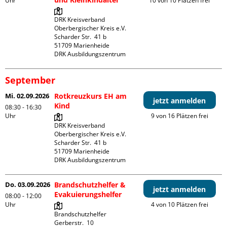
Uhr
10 von 10 Plätzen frei
DRK Kreisverband 
Oberbergischer Kreis e.V.

Scharder Str.  41 b

51709 Marienheide

DRK Ausbildungszentrum
September
Mi. 02.09.2026
Rotkreuzkurs EH am
jetzt anmelden
Kind
08:30 - 16:30
Uhr
9 von 16 Plätzen frei
DRK Kreisverband 
Oberbergischer Kreis e.V.

Scharder Str.  41 b

51709 Marienheide

DRK Ausbildungszentrum
Do. 03.09.2026
Brandschutzhelfer &
jetzt anmelden
Evakuierungshelfer
08:00 - 12:00
Uhr
4 von 10 Plätzen frei
Brandschutzhelfer

Gerberstr.  10
