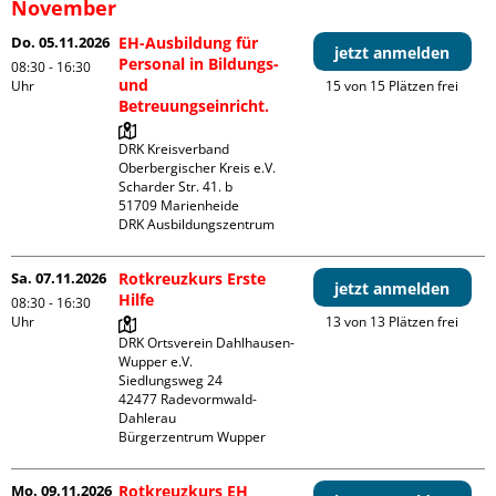
November
Do. 05.11.2026
EH-Ausbildung für
jetzt anmelden
Personal in Bildungs-
08:30 - 16:30
und
Uhr
15 von 15 Plätzen frei
Betreuungseinricht.
DRK Kreisverband 
Oberbergischer Kreis e.V.

Scharder Str. 41. b

51709 Marienheide

DRK Ausbildungszentrum
Sa. 07.11.2026
Rotkreuzkurs Erste
jetzt anmelden
Hilfe
08:30 - 16:30
Uhr
13 von 13 Plätzen frei
DRK Ortsverein Dahlhausen-
Wupper e.V.

Siedlungsweg 24

42477 Radevormwald- 
Dahlerau 

Bürgerzentrum Wupper
Mo. 09.11.2026
Rotkreuzkurs EH