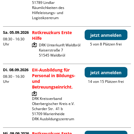
51789 Lindlar

Räumlichkeiten des 
Hilfeleistungs- und 
Logistikzentrum
Sa. 05.09.2026
Rotkreuzkurs Erste
jetzt anmelden
Hilfe
08:30 - 16:30
Uhr
5 von 8 Plätzen frei
DRK Unterkunft Waldbröl

Kaiserstraße 7

Di. 08.09.2026
EH-Ausbildung für
jetzt anmelden
Personal in Bildungs-
08:30 - 16:30
und
Uhr
14 von 15 Plätzen frei
Betreuungseinricht.
DRK Kreisverband 
Oberbergischer Kreis e.V.

Scharder Str.  41 b

51709 Marienheide

DRK Ausbildungszentrum
Mi. 09.09.2026
Rotkreuzkurs Erste