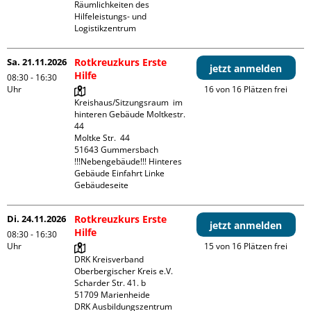
Räumlichkeiten des 
Hilfeleistungs- und 
Logistikzentrum
Sa. 21.11.2026
Rotkreuzkurs Erste
jetzt anmelden
Hilfe
08:30 - 16:30
Uhr
16 von 16 Plätzen frei
Kreishaus/Sitzungsraum  im 
hinteren Gebäude Moltkestr. 
44

Moltke Str.  44

51643 Gummersbach

!!!Nebengebäude!!! Hinteres 
Gebäude Einfahrt Linke 
Gebäudeseite 
Di. 24.11.2026
Rotkreuzkurs Erste
jetzt anmelden
Hilfe
08:30 - 16:30
Uhr
15 von 16 Plätzen frei
DRK Kreisverband 
Oberbergischer Kreis e.V.

Scharder Str. 41. b

51709 Marienheide

DRK Ausbildungszentrum