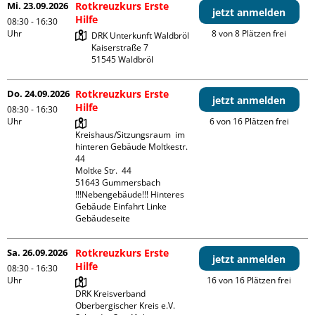
Mi. 23.09.2026
Rotkreuzkurs Erste
jetzt anmelden
Hilfe
08:30 - 16:30
Uhr
8 von 8 Plätzen frei
DRK Unterkunft Waldbröl

Kaiserstraße 7

Do. 24.09.2026
Rotkreuzkurs Erste
jetzt anmelden
Hilfe
08:30 - 16:30
Uhr
6 von 16 Plätzen frei
Kreishaus/Sitzungsraum  im 
hinteren Gebäude Moltkestr. 
44

Moltke Str.  44

51643 Gummersbach

!!!Nebengebäude!!! Hinteres 
Gebäude Einfahrt Linke 
Gebäudeseite 
Sa. 26.09.2026
Rotkreuzkurs Erste
jetzt anmelden
Hilfe
08:30 - 16:30
Uhr
16 von 16 Plätzen frei
DRK Kreisverband 
Oberbergischer Kreis e.V.
